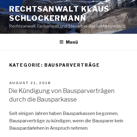
Zum
RECHTSANWALT KLAUS
Inhalt
SCHLOCKERMANN
springen
Rechtsanwalt, Fachanwalt und Steuerberater in Marktredwitz
Menü
KATEGORIE: BAUSPARVERTRÄGE
VERÖFFENTLICHT
AUGUST 21, 2018
AM
Die Kündigung von Bausparverträgen
durch die Bausparkasse
Seit einigen Jahren haben Bausparkassen begonnen,
Bausparverträge zu kündigen, wenn die Bausparer kein
Bauspardarlehen in Anspruch nehmen.