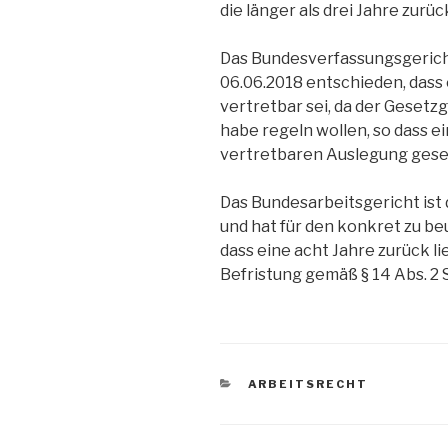
die länger als drei Jahre zurüc
Das Bundesverfassungsgerich
06.06.2018 entschieden, dass
vertretbar sei, da der Gesetz
habe regeln wollen, so dass e
vertretbaren Auslegung gese
Das Bundesarbeitsgericht ist
und hat für den konkret zu b
dass eine acht Jahre zurück l
Befristung gemäß § 14 Abs. 2 
KATEGORIEN
ARBEITSRECHT