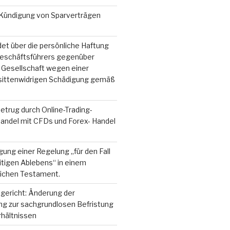
r Kündigung von Sparverträgen
et über die persönliche Haftung
eschäftsführers gegenüber
 Gesellschaft wegen einer
 sittenwidrigen Schädigung gemäß
trug durch Online-Trading-
Handel mit CFDs und Forex- Handel
)
ung einer Regelung „für den Fall
itigen Ablebens“ in einem
ichen Testament.
gericht: Änderung der
g zur sachgrundlosen Befristung
rhältnissen