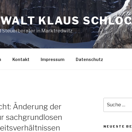
WALT KLAUS SCHLO
d Steuerberater in Marktredwitz
h
Kontakt
Impressum
Datenschutz
Suche
cht: Änderung der
nach:
r sachgrundlosen
eitsverhältnissen
NEUESTE B