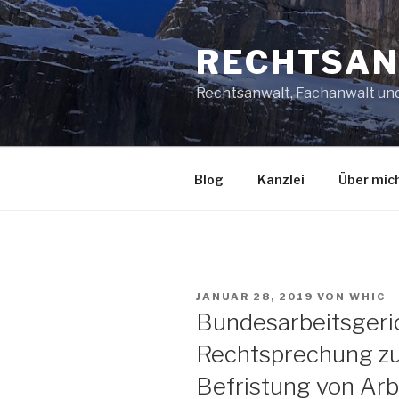
Zum
Inhalt
RECHTSAN
springen
Rechtsanwalt, Fachanwalt un
Blog
Kanzlei
Über mic
VERÖFFENTLICHT
JANUAR 28, 2019
VON
WHIC
AM
Bundesarbeitsgeri
Rechtsprechung zu
Befristung von Arb