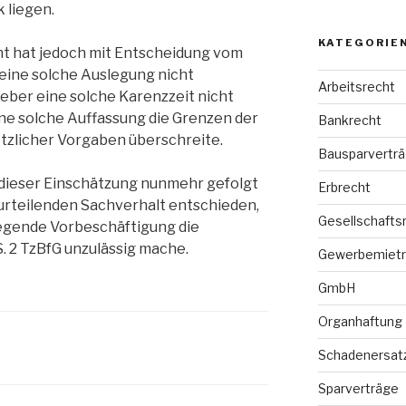
k liegen.
KATEGORIE
t hat jedoch mit Entscheidung vom
 eine solche Auslegung nicht
Arbeitsrecht
geber eine solche Karenzzeit nicht
ine solche Auffassung die Grenzen der
Bankrecht
tzlicher Vorgaben überschreite.
Bausparvertr
 dieser Einschätzung nunmehr gefolgt
Erbrecht
eurteilenden Sachverhalt entschieden,
Gesellschafts
iegende Vorbeschäftigung die
S. 2 TzBfG unzulässig mache.
Gewerbemietr
GmbH
Organhaftung
Schadenersat
Sparverträge