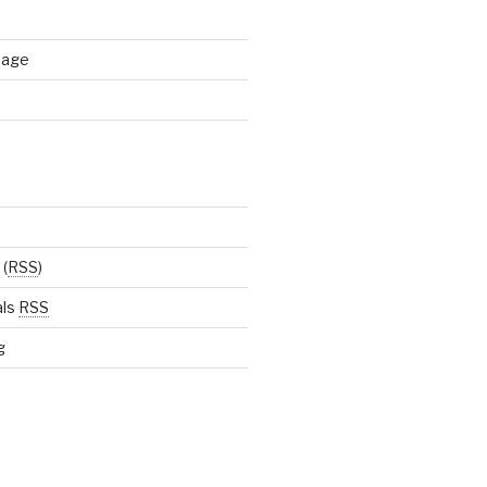
lage
(
RSS
)
als
RSS
g