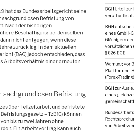
BGH Urteil zu
19 hat das Bundesarbeitsgericht seine
veröffentlicht.
r sachgrundlosen Befristung von
t. Nach der bisherigen
BGH entscheid
rühere Beschäftigung bei demselben
eines GmbH-G
 dann nicht entgegen, wenn diese
Gläubigern der
vorsätzlichen
Jahre zurück lag. In dem aktuellen
§ 826 BGB.
ericht (BAG) jedoch entschieden, dass
es Arbeitsverhältnis einer erneuten
Warnung vor Be
Plattformen: 
(Forex-Trading
BGH zur Ausleg
r sachgrundlosen Befristung
eines gleichze
gemeinschaftl
tzes über Teilzeitarbeit und befristete
Bundesarbeits
d Befristungsgesetz – TzBfG) können
Rechtsprechun
 von bis zu zwei Jahren ohne
von Arbeitsve
erden. Ein Arbeitsvertrag kann auch