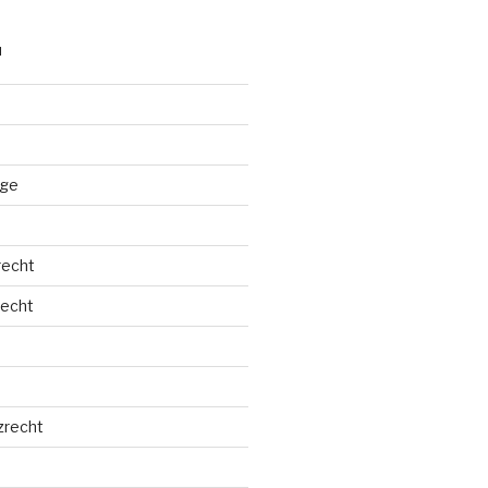
N
äge
recht
echt
zrecht